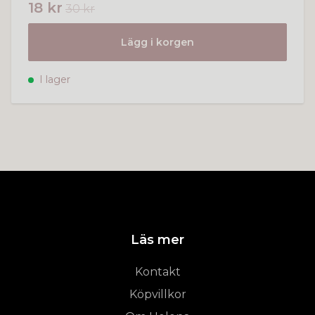
18 kr
30 kr
Lägg i korgen
I lager
Läs mer
Kontakt
Köpvillkor