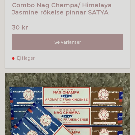
Combo Nag Champa/ Himalaya
Jasmine rökelse pinnar SATYA
30 kr
Se varianter
Ej i lager