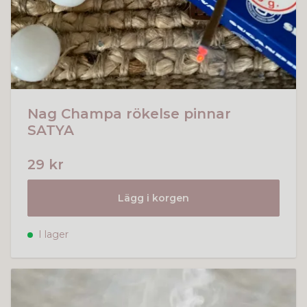
Nag Champa rökelse pinnar
SATYA
29 kr
Lägg i korgen
I lager