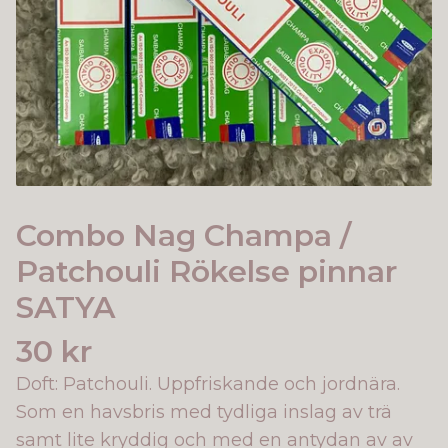
Combo Nag Champa /
Patchouli Rökelse pinnar
SATYA
30 kr
Doft: Patchouli. Uppfriskande och jordnära.
Som en havsbris med tydliga inslag av trä
samt lite kryddig och med en antydan av av