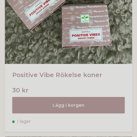
Positive Vibe Rökelse koner
30 kr
Lägg i korgen
I lager