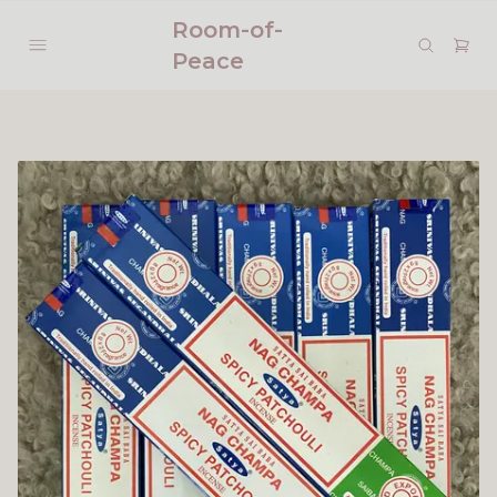
Room-of-
Peace