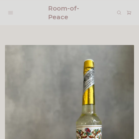
Room-of-
Peace