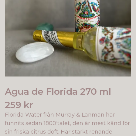
Agua de Florida 270 ml
259 kr
Florida Water från Murray & Lanman har
funnits sedan 1800'talet, den är mest känd för
sin friska citrus doft. Har starkt renande