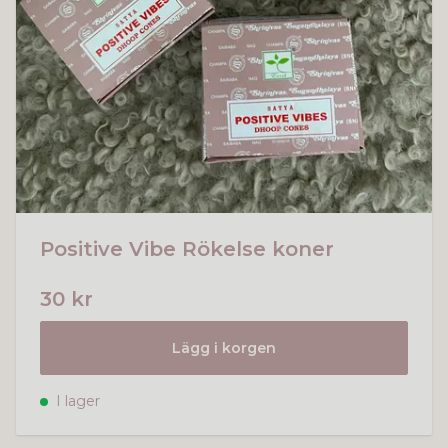
Positive Vibe Rökelse koner
30 kr
Lägg i korgen
I lager