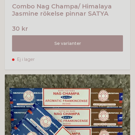
Combo Nag Champa/ Himalaya
Jasmine rökelse pinnar SATYA
30 kr
Se varianter
Ej i lager