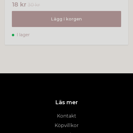
18 kr
30 kr
Lägg i korgen
I lager
Läs mer
Kontakt
Köpvillkor