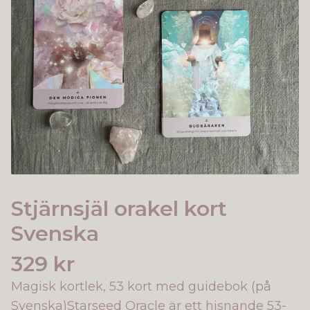
Stjärnsjäl orakel kort
Svenska
329 kr
Magisk kortlek, 53 kort med guidebok (på
Svenska)Starseed Oracle är ett hisnande 53-