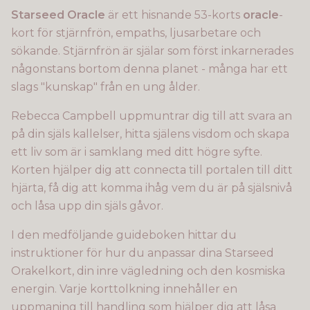
Starseed Oracle
är ett hisnande 53-korts
oracle
-
kort för stjärnfrön, empaths, ljusarbetare och
sökande. Stjärnfrön är själar som först inkarnerades
någonstans bortom denna planet - många har ett
slags "kunskap" från en ung ålder.
Rebecca Campbell uppmuntrar dig till att svara an
på din själs kallelser, hitta själens visdom och skapa
ett liv som är i samklang med ditt högre syfte.
Korten hjälper dig att connecta till portalen till ditt
hjärta, få dig att komma ihåg vem du är på själsnivå
och låsa upp din själs gåvor.
I den medföljande guideboken hittar du
instruktioner för hur du anpassar dina Starseed
Orakelkort, din inre vägledning och den kosmiska
energin. Varje korttolkning innehåller en
uppmaning till handling som hjälper dig att låsa