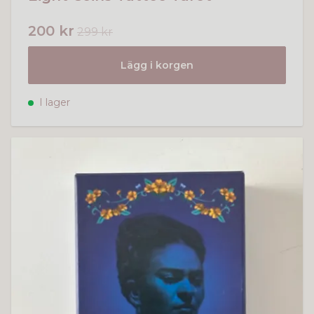
200 kr
299 kr
Lägg i korgen
I lager