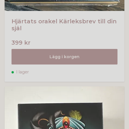
Hjärtats orakel Kärleksbrev till din
själ
399 kr
Lägg i korgen
I lager