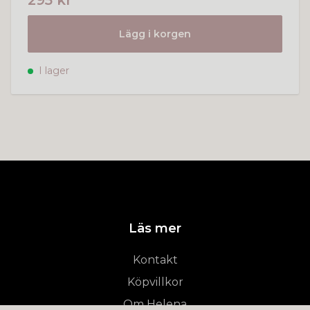
295 kr
Lägg i korgen
I lager
Läs mer
Kontakt
Köpvillkor
Om Helena