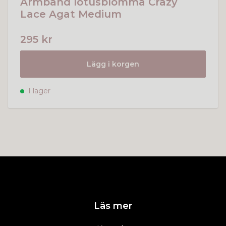
Armband lotusblomma Crazy
Lace Agat Medium
295 kr
Lägg i korgen
I lager
Läs mer