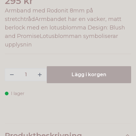
295 kr
Armband med Rodonit 8mm på
stretchtrådArmbandet har en vacker, matt
berlock med en lotusblomma Design: Blush
and PromiseLotusblomman symboliserar
upplysnin
Lägg i korgen
I lager
Produktbeskrivning