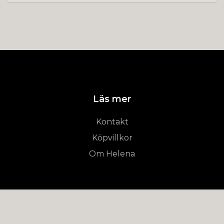
Läs mer
Kontakt
Köpvillkor
Om Helena
© 2026 Room-of-Peace
–
Powered by Quickbutik