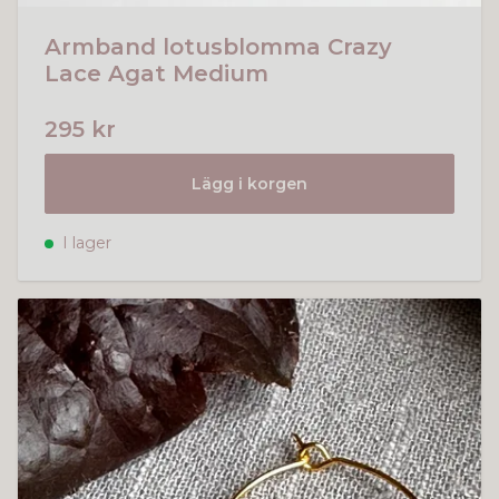
Armband lotusblomma Crazy
Lace Agat Medium
295 kr
Lägg i korgen
I lager