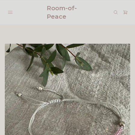
Room-of-
Peace