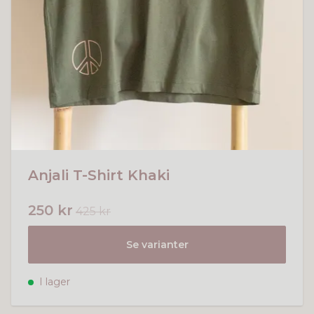
Anjali T-Shirt Khaki
250 kr
425 kr
Se varianter
I lager