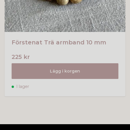
Förstenat Trä armband 10 mm
225 kr
Lägg i korgen
I lager