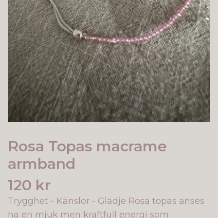
Rosa Topas macrame
armband
120 kr
Trygghet - Känslor - Glädje Rosa topas anses
ha en mjuk men kraftfull energi som