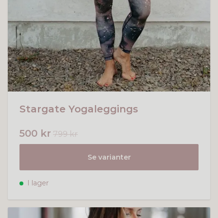
Stargate Yogaleggings
500 kr
799 kr
Se varianter
I lager