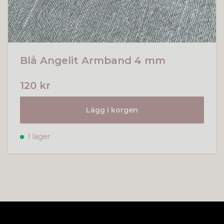
Blå Angelit Armband 4 mm
120 kr
Lägg i korgen
I lager