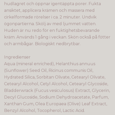
hudlagret och öppnar igentäppta porer. Fukta
ansiktet, applicera krämen och massera med
cirkelformade rörelser i ca. 2 minuter. Undvik
ögonpartierna. Skölj av med ljummet vatten.
Huden är nu redo för en fuktighetsbevarande
kräm. Används 1 gång i veckan. Skön också på fötter
och armbågar. Biologiskt nedbrytbar.
Ingredienser
Aqua (mineral enriched), Helanthius annuus
(Sunflower) Seed Oil, Ricinus communis Oil,
Hydrated Silica, Sorbitan Olivate, Cetearyl Olivate,
Cetearyl Alcohol, Cetyl Alcohol, Cetearyl Glycoside,
Bladderwrack (Fucus vesiculosus) Extract, Glycerin,
Decyl Glucoside, Sodium Dehydroacetate, Parfum,
Xanthan Gum, Olea Europaea (Olive) Leaf Extract,
Benzyl Alcohol, Tocopherol, Lactic Acid.