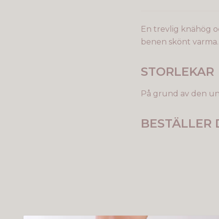
En trevlig knähög oc
benen skönt varma. 
STORLEKAR
På grund av den unik
BESTÄLLER 