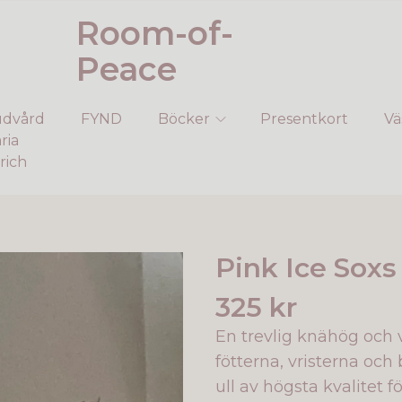
Room-of-
Peace
dvård
FYND
Böcker
Presentkort
Vä
ria
rich
Pink Ice Soxs
325 kr
En trevlig knähög och v
fötterna, vristerna oc
ull av högsta kvalitet f