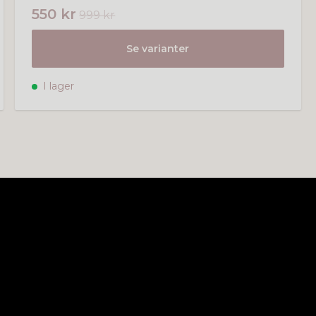
550 kr
999 kr
Se varianter
I lager