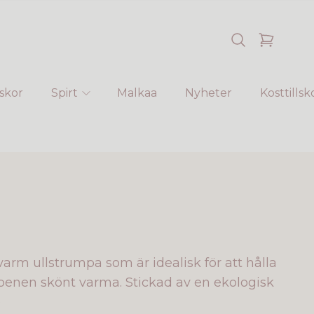
skor
Spirt
Malkaa
Nyheter
Kosttillsk
arm ullstrumpa som är idealisk för att hålla
h benen skönt varma. Stickad av en ekologisk
ö