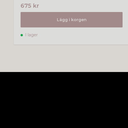
675 kr
Lägg i korgen
I lager