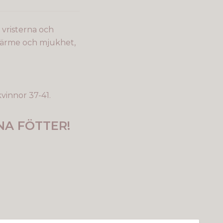
 vristerna och
a värme och mjukhet,
kvinnor 37-41.
NA FÖTTER!