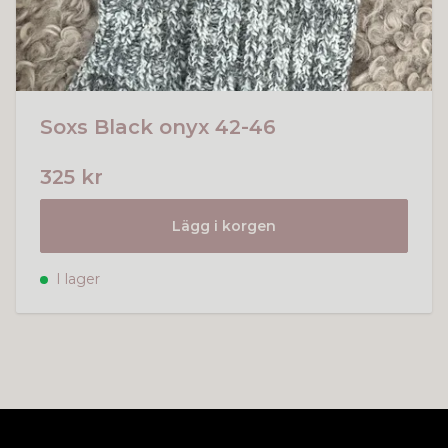
Soxs Black onyx 42-46
325 kr
Lägg i korgen
I lager