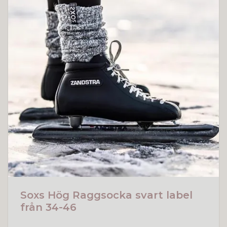
Soxs Hög Raggsocka svart label
från 34-46