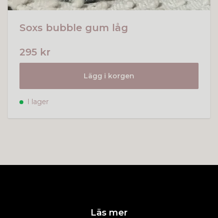
Soxs bubble gum låg
295 kr
Lägg i korgen
I lager
Läs mer