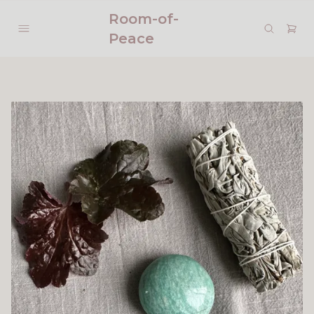
Room-of-
Peace