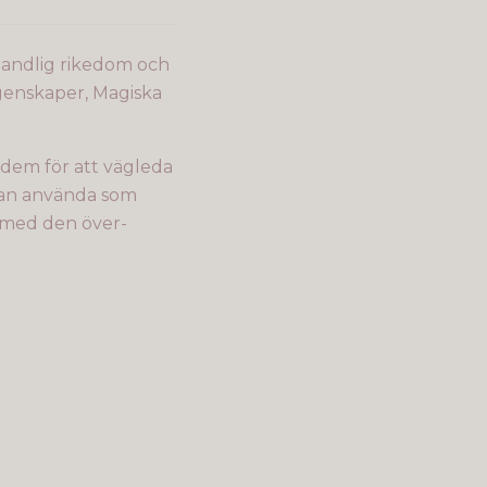
ha andlig rikedom och
egenskaper, Magiska
 dem för att vägleda
kan använda som
kt med den över­