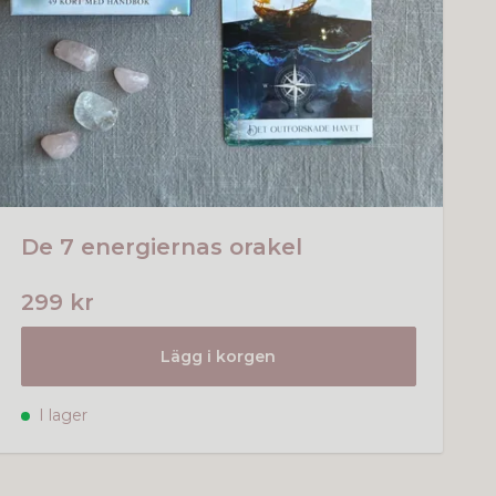
De 7 energiernas orakel
299 kr
Lägg i korgen
I lager