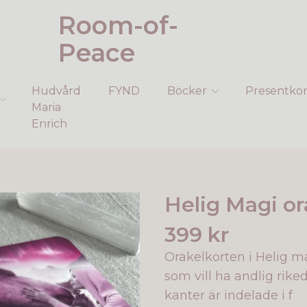
Room-of-
Peace
Hudvård
FYND
Böcker
Presentkor
Maria
Enrich
Helig Magi or
399 kr
Orakelkorten i Helig ma
som vill ha andlig rik
kanter är indelade i f