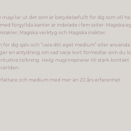
g magi
lär ut det som är betydelsefullt för dig som vill 
 med förgyllda kanter är indelade i fem sviter: Magiska 
irakler, Magiska verktyg och Magiska insikter.
 för dig själv och ”vara ditt eget medium” eller använda
ger en antydning om vad varje kort förmedlar som du 
ntuitiva tolkning.
Helig magi
inspirerar till stark konta
 världen.
författare och medium med mer än 20 års erfarenhet.