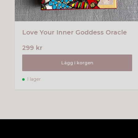
Love Your Inner Goddess Oracle
299 kr
Lägg i korgen
I lager