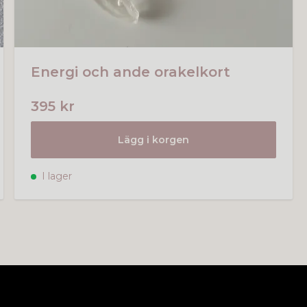
Energi och ande orakelkort
395 kr
Lägg i korgen
I lager