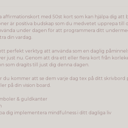
a affirmationskort med 50st kort som kan hjälpa dig att bo
ner är positiva budskap som du medvetet upprepa till dig
 använda under dagen för att programmera ditt underm
tra din vardag.
 ett perfekt verktyg att använda som en daglig påminne
er just nu. Genom att dra ett eller flera kort från korl
on som dragits till just dig denna dagen.
r du kommer att se dem varje dag tex på ditt skrivbord p
ler på din vision board.
mboler & guldkanter
gn
lpa dig implementera mindfulness i ditt dagliga liv