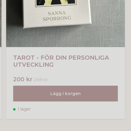
TAROT - FÖR DIN PERSONLIGA
UTVECKLING
200 kr
269 kr
Lägg i korgen
I lager