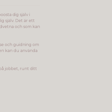
osta dig själv i
 själv. Det är ett
edvetna och som kan
lse och guidning om
eken kan du använda
å jobbet, runt ditt