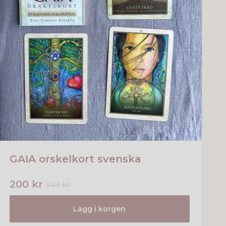
GAIA orskelkort svenska
200 kr
349 kr
Lägg i korgen