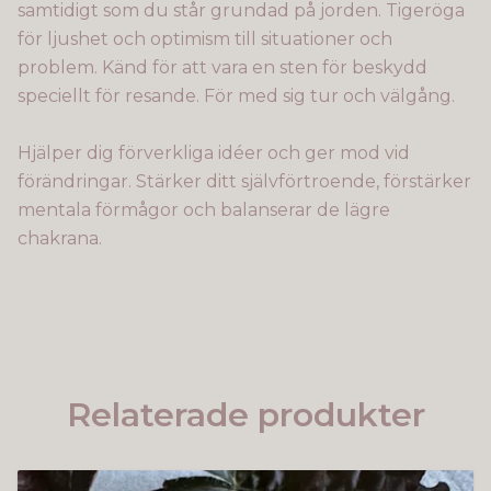
samtidigt som du står grundad på jorden. Tigeröga
för ljushet och optimism till situationer och
problem. Känd för att vara en sten för beskydd
speciellt för resande. För med sig tur och välgång.
Hjälper dig förverkliga idéer och ger mod vid
förändringar. Stärker ditt självförtroende, förstärker
mentala förmågor och balanserar de lägre
chakrana.
Relaterade produkter