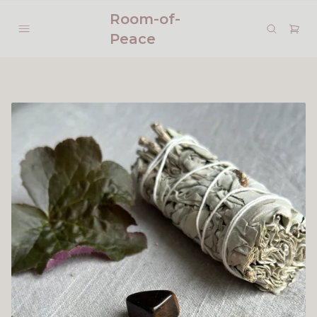
Room-of-
Peace