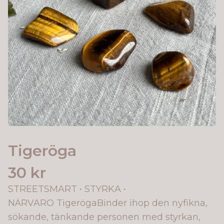
Tigeröga
30 kr
STREETSMART • STYRKA •
NÄRVARO TigerögaBinder ihop den nyfikna,
sökande, tänkande personen med styrkan,