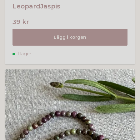
LeopardJaspis
39 kr
Lägg i korgen
I lager