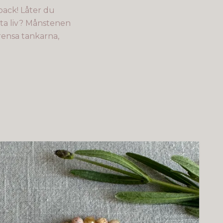
back! Låter du
bästa liv? Månstenen
 rensa tankarna,