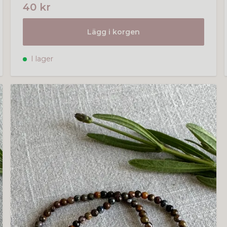
40 kr
Lägg i korgen
I lager