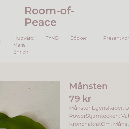
Room-of-
Peace
Hudvård
FYND
Böcker
Presentkor
Maria
Enrich
Månsten
79 kr
MånstenEgenskaper: Le
PowerStjärntecken: Vat
KronchakratOm: Månst