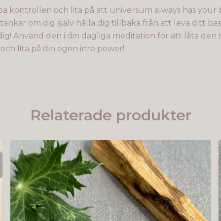
pa kontrollen och lita på att universum always has your 
a tankar om dig själv hålla dig tillbaka från att leva ditt 
a dig! Använd den i din dagliga meditation för att låta den
n och lita på din egen inre power!
Relaterade produkter