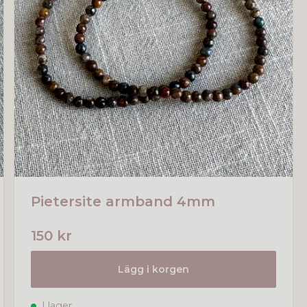
Pietersite armband 4mm
150 kr
Lägg i korgen
I lager