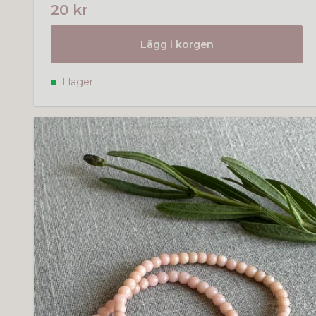
20 kr
Lägg i korgen
I lager