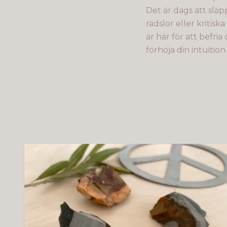
Det är dags att släp
rädslor eller kritisk
är här för att befri
förhöja din intuitio