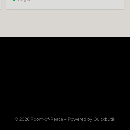
© 2026 Room-of-Peace
–
Powered by Quickbutik