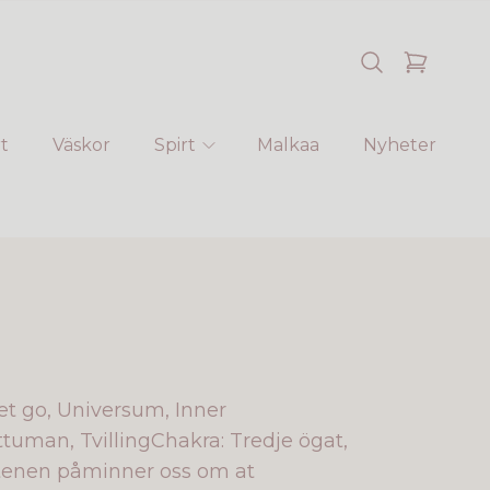
t
Väskor
Spirt
Malkaa
Nyheter
t go, Universum, Inner
tuman, TvillingChakra: Tredje ögat,
enen påminner oss om at