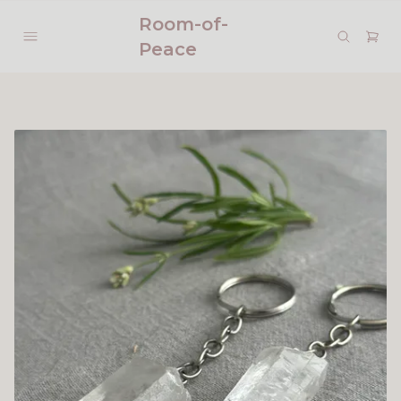
Room-of-
Peace