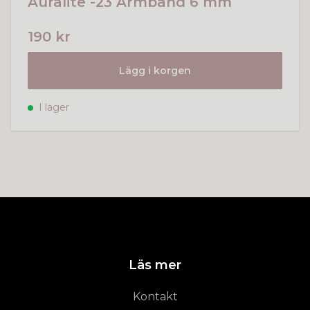
Auralite -23 Armband 6 mm
190 kr
Lägg i korgen
I lager
Läs mer
Kontakt