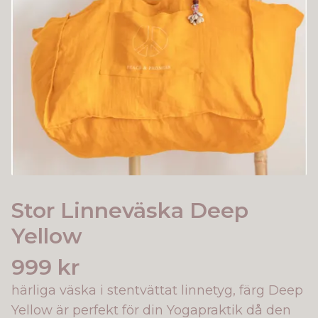
Stor Linneväska Deep
Yellow
999 kr
härliga väska i stentvättat linnetyg, färg Deep
Yellow är perfekt för din Yogapraktik då den