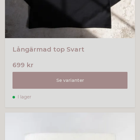
Långärmad top Svart
699 kr
Se varianter
I lager