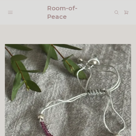
Room-of-
Peace