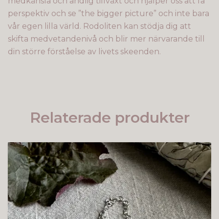
medkänsla och andlig tillväxt och hjälper oss att få
perspektiv och se ”the bigger picture” och inte bara
vår egen lilla värld. Rodoliten kan stödja dig att
skifta medvetandenivå och blir mer närvarande till
din större förståelse av livets skeenden.
Relaterade produkter