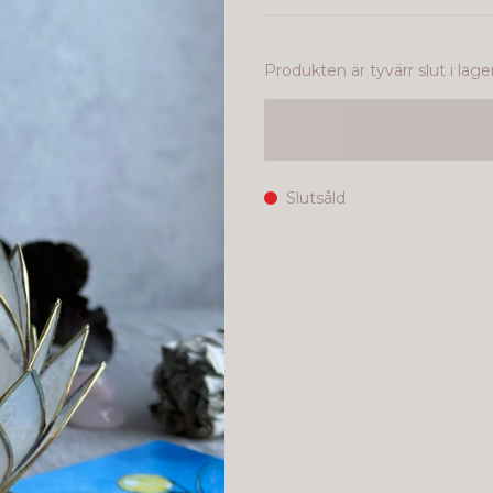
Produkten är tyvärr slut i lager.
Slutsåld