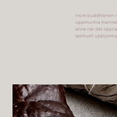
Inom buddhismen r
uppmuntra människo
sinne när det öppnas
spirituell upplysnin