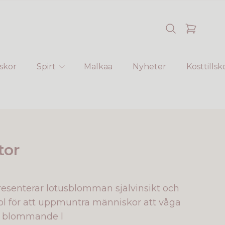
skor
Spirt
Malkaa
Nyheter
Kosttillsk
tor
senterar lotusblomman självinsikt och
 för att uppmuntra människor att våga
n blommande l