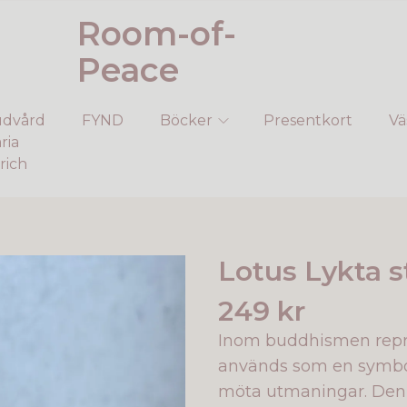
Room-of-
Peace
dvård
FYND
Böcker
Presentkort
Vä
ria
rich
Lotus Lykta s
249 kr
Inom buddhismen repre
används som en symbol
möta utmaningar. De