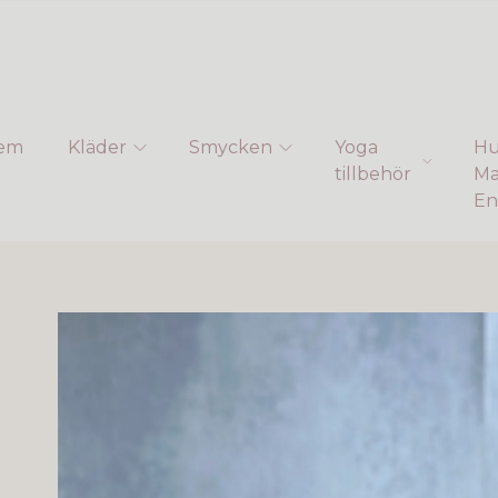
em
Kläder
Smycken
Yoga
Hu
tillbehör
Ma
En