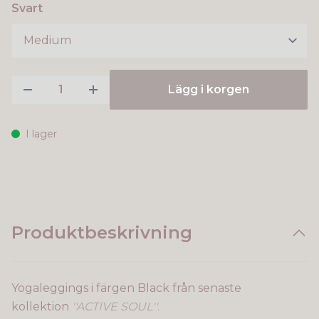
Svart
Lägg i korgen
I lager
Produktbeskrivning
Yogaleggings i färgen Black från senaste
kollektion
''ACTIVE SOUL''
.