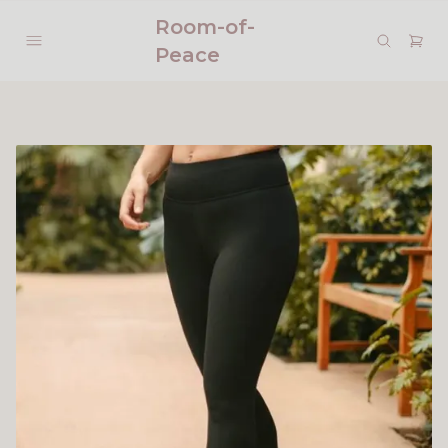
Room-of-
Peace