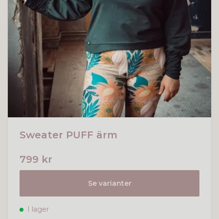
Sweater PUFF ärm
799 kr
Se varianter
I lager