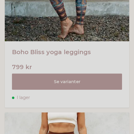
Boho Bliss yoga leggings
799 kr
Se varianter
I lager