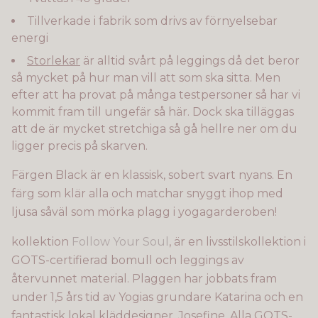
Tillverkade i fabrik som drivs av förnyelsebar
energi
Storlekar
är alltid svårt på leggings då det beror
så mycket på hur man vill att som ska sitta. Men
efter att ha provat på många testpersoner så har vi
kommit fram till ungefär så här. Dock ska tilläggas
att de är mycket stretchiga så gå hellre ner om du
ligger precis på skarven.
Färgen Black är en klassisk, sobert svart nyans. En
färg som klär alla och matchar snyggt ihop med
ljusa såväl som mörka plagg i yogagarderoben!
kollektion
Follow Your Soul
, är en livsstilskollektion i
GOTS-certifierad bomull och leggings av
återvunnet material. Plaggen har jobbats fram
under 1,5 års tid av Yogias grundare Katarina och en
fantastisk lokal kläddesigner, Josefine. Alla GOTS-