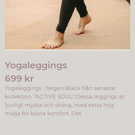
Yogaleggings
699 kr
Yogaleggings i färgen Black från senaste
kollektion ''ACTIVE SOUL''.Dessa leggings är
ljuvligt mjuka och sköna, med extra hög
midja för bästa komfort. Det