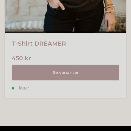
T-Shirt DREAMER
450 kr
Se varianter
I lager