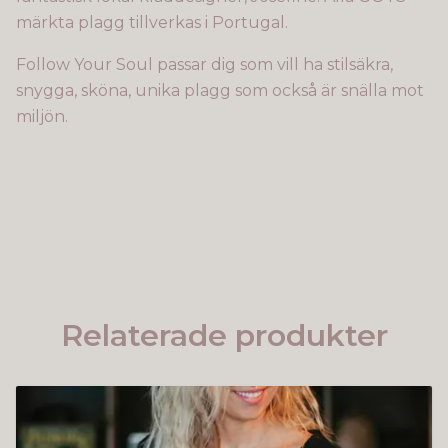
märkta plagg tillverkas i Portugal.
Follow Your Soul passar dig som vill ha stilsäkra,
snygga, sköna, unika plagg som också är snälla mot
miljön.
Relaterade produkter