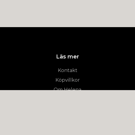
Läs mer
Kontakt
Köpvillkor
Om Helena
© 2026 Room-of-Peace
–
Powered by Quickbutik