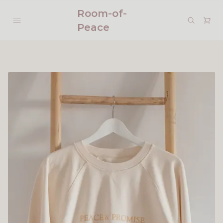
Room-of-
Peace