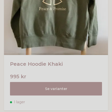
Peace Hoodie Khaki
995 kr
Se varianter
I lager