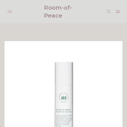
Room-of-
Peace