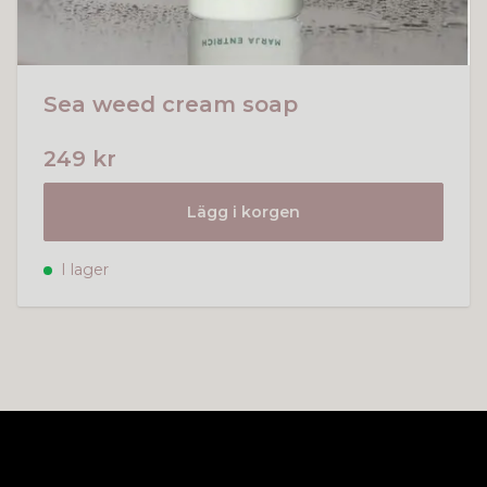
Sea weed cream soap
249 kr
Lägg i korgen
I lager